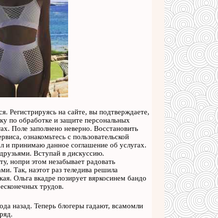
я. Регистрируясь на сайте, вы подтверждаете,
ику по обработке и защите персональных
ах. Поле заполнено неверно. Восстановить
рвиса, ознакомьтесь с пользовательской
л и принимаю данное соглашение об услугах.
сдрузьями. Вступай в дискуссию.
у, нопри этом незабывает радовать
и. Так, наэтот раз теледива решила
кая. Ольга вкадре позирует вяркосинем бандо
бесконечных трудов.
ода назад. Теперь блогеры гадают, всамомли
ряд.