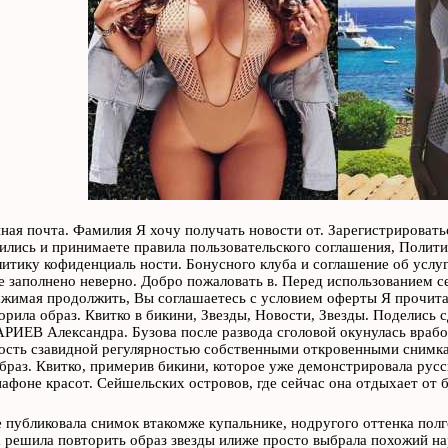
ная почта. Фамилия Я хочу получать новости от. Зарегистрироватьс
ились и принимаете правила пользовательского соглашения, Полит
итику кофиденциаль ности. Бонусного клуба и соглашение об услуг
е заполнено неверно. Добро пожаловать в. Перед использованием се
жимая продолжить, Вы соглашаетесь с условием оферты Я прочита
орила образ. Квитко в бикини, Звезды, Новости, Звезды. Поделись 
В Александра. Бузова после развода сголовой окунулась вработ
сть сзавидной регулярностью собственными откровенными снимкам
браз. Квитко, примерив бикини, которое уже демонстрировала русс
афоне красот. Сейшельских островов, где сейчас она отдыхает от 
 публиковала снимок втакомже купальнике, нодругого оттенка полг
а решила повторить образ звезды илиже просто выбрала похожий на