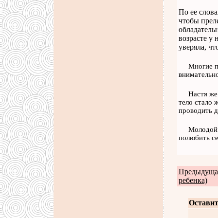
По ее слова
чтобы преле
обладатель
возрасте у 
уверяла, чт
Многие п
внимательно
Настя же
тело стало 
проводить д
Молодой 
полюбить се
Предыдущая
ребенка)
Оставит