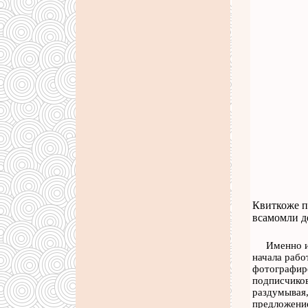
Квиткоже п
всамомли д
Именно и
начала рабо
фотографиро
подписчиков
раздумывая,
предложение