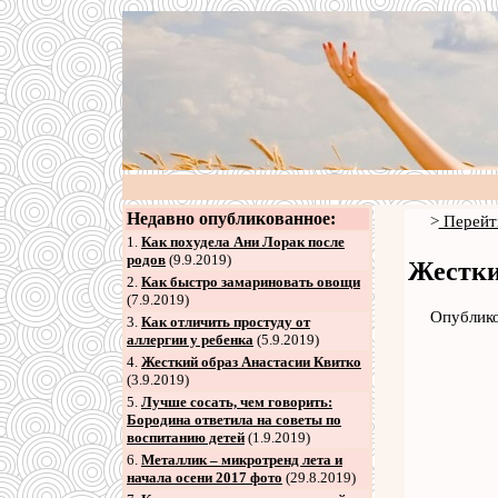
Недавно опубликованное:
>
Перейт
1.
Как похудела Ани Лорак после
родов
(9.9.2019)
Жестки
2
.
Как быстро замариновать овощи
(7.9.2019)
Опублико
3
.
Как отличить простуду от
аллергии у ребенка
(5.9.2019)
4
.
Жесткий образ Анастасии Квитко
(3.9.2019)
5
.
Лучше сосать, чем говорить:
Бородина ответила на советы по
воспитанию детей
(1.9.2019)
6
.
Металлик – микротренд лета и
начала осени 2017 фото
(29.8.2019)