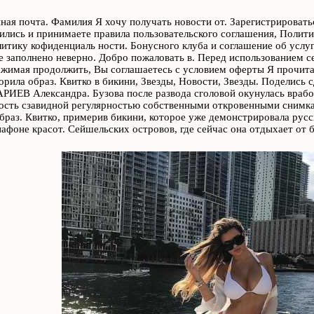
ная почта. Фамилия Я хочу получать новости от. Зарегистрироватьс
ились и принимаете правила пользовательского соглашения, Полит
итику кофиденциаль ности. Бонусного клуба и соглашение об услуг
е заполнено неверно. Добро пожаловать в. Перед использованием се
жимая продолжить, Вы соглашаетесь с условием оферты Я прочита
орила образ. Квитко в бикини, Звезды, Новости, Звезды. Поделись 
В Александра. Бузова после развода сголовой окунулась вработ
сть сзавидной регулярностью собственными откровенными снимкам
браз. Квитко, примерив бикини, которое уже демонстрировала русс
афоне красот. Сейшельских островов, где сейчас она отдыхает от 