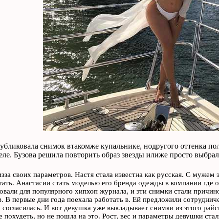
убликовала снимок втакомже купальнике, нодругого оттенка полг
еле. Бузова решила повторить образ звезды илиже просто выбрал
зза своих параметров. Настя стала известна как русская. С мужем 
тать. Анастасии стать моделью его бренда одежды в компании где о
вали для популярного хипхоп журнала, и эти снимки стали причин
. В первые дни года поехала работать в. Ей предложили сотрудниче
 согласилась. И вот девушка уже выкладывает снимки из этого райс
 похудеть, но не пошла на это. Рост, вес и параметры девушки стал