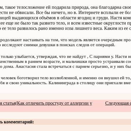
м, такое телосложение ей подарила природа, она благодарна свое
сти не обвисали. Все бы ничего, но в. Интернете всплыли ее бо
ницей выдающихся объёмов в области ягодиц и груди. Настя ком
нее еще не было так развито тело, и всем известные округлости 
о ее тело развилось рано именно изза лишнего веса. Каким из ее с
родолжают настаивать на том, что модель является очередным про
 исследуют снимки девушки в поисках следов от операций.
 только улыбается, утверждая, что не найдут , С парнями у. Насти н
женственным в раннем возрасте, и мальчишки просто устраивали сос
о дома. Анастасия стала встречаться с парнем серьезно, и у них б
человек боготворил тело возлюбленной, и именно он внушил ей то, 
бя и свою уникальность. Калининграда в столицу они приехали вме
 статья(Как отличить простуду от аллергии у
Следующая с
ь комментарий: