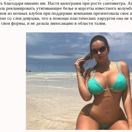
ь благодаря именно им. Настя килограмм при росте сантиметра. Аг
ала рекламировать утягивающее белье и корсеты известного колумби
ном из ночных клубов при поддержке компании презентовала свое ш
тно со слов девушки, что к помощи пластических хирургов она не пр
 свои формы, и не делала липосакцию в области талии.