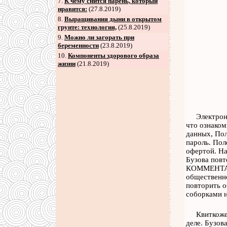
7
.
К чему снится парень, который
нравится:
(27.8.2019)
8
.
Выращивания дыни в открытом
грунте: технология,
(25.8.2019)
9
.
Можно ли загорать при
беременности
(23.8.2019)
10.
Компоненты здорового образа
жизни
(21.8.2019)
Электрон
что ознаком
данных, Пол
пароль. Пол
офертой. На
Бузова повт
КОММЕНТАРИЕ
общественно
повторить о
соборками н
Квиткоже
деле. Бузов