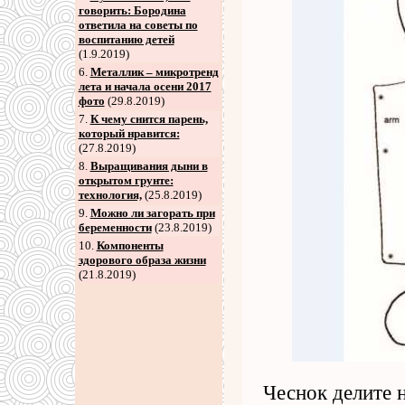
говорить: Бородина
ответила на советы по
воспитанию детей
(1.9.2019)
6
.
Металлик – микротренд
лета и начала осени 2017
фото
(29.8.2019)
7
.
К чему снится парень,
который нравится:
(27.8.2019)
8
.
Выращивания дыни в
открытом грунте:
технология,
(25.8.2019)
9
.
Можно ли загорать при
беременности
(23.8.2019)
10.
Компоненты
здорового образа жизни
(21.8.2019)
Чеснок делите н