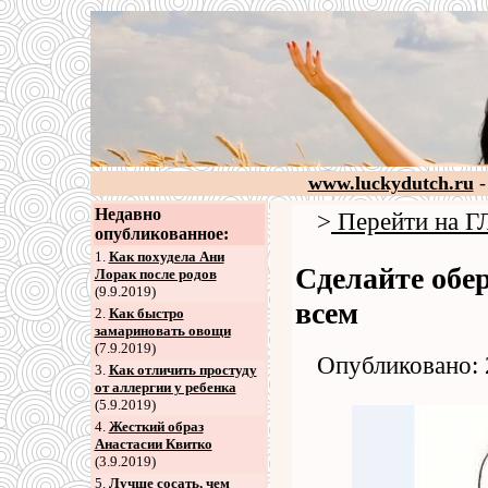
www.luckydutch.ru
-
Недавно
>
Перейти на
опубликованное:
1.
Как похудела Ани
Сделайте обе
Лорак после родов
(9.9.2019)
всем
2
.
Как быстро
замариновать овощи
(7.9.2019)
Опубликовано: 
3
.
Как отличить простуду
от аллергии у ребенка
(5.9.2019)
4
.
Жесткий образ
Анастасии Квитко
(3.9.2019)
5
.
Лучше сосать, чем