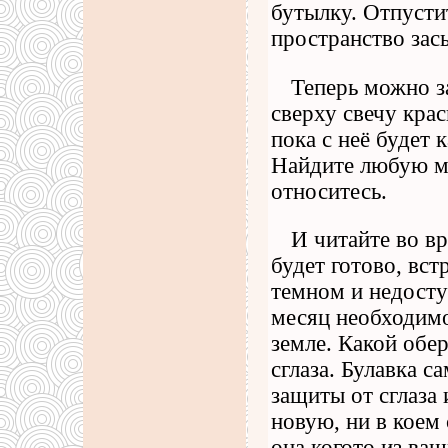
бутылку. Отпусти
пространство зас
Теперь можно з
сверху свечу кра
пока с неё будет 
Найдите любую мо
относитесь.
И читайте во вр
будет готово, вст
темном и недосту
месяц необходимо
земле. Какой обер
сглаза. Булавка 
защиты от сглаза 
новую, ни в коем 
она когото из ва