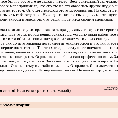
о все были в восторге не сказать ничего. Весь зрительный зал челов
после мероприятия те, кто его съел а это оказались другие люди в с
 этим тортом. Он стал символом этого мероприятия. По секрету, мн
казывать себе отдельно. Никогда не писал отзывов, считал это пуст
воим вкусом и красотой, что решил поделится своими эмоциями.
учал компанию у которой заказать праздничный торт, все интернет 
зывал два торта, потом решил заказать дегустацио нный набор, все
ого торта обращал внимание даже на такие мелочи как складки на п
 За дня до изготовления позвонили из кондитерской и уточнили все
. первое впечатление. То, что хотел, последующее впечатление тольк
ям очень, очень понравился как внешний вид так и сама начинка тр
тления повторятся. Огромное спасибо за ваш профессионализм. Здо
частлив, гости довольны. Заказывали торт на девичник подруги. В
ольна. Очень в тему и дизайн и надпись. Отправить Я ознакомлен 
ерсональных данных. Номер вашего заказа. Не нашли торт, который
Следующ
 статья(Пелагея впервые стала мамой)
ь комментарий: