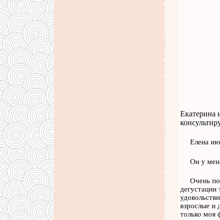
Екатерина и
консультиру
Елена ию
Он у мен
Очень по
дегустации 
удовольстви
взрослые и 
только моя 