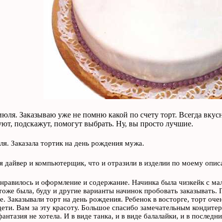
юля. Заказываю уже не помню какой по счету торт. Всегда вкусн
ют, подскажут, помогут выбрать. Ну, вы просто лучшие.
ля. Заказала тортик на день рождения мужа.
я дайвер и компьютерщик, что и отразили в изделии по моему опис
нравилось и оформление и содержание. Начинка была чизкейк с мали
тоже была, буду и другие варианты начинок пробовать заказывать. 
е. Заказывали торт на день рождения. Ребенок в восторге, торт оче
дети. Вам за эту красоту. Большое спасибо замечательным кондитера
фантазия не хотела. И в виде танка, и в виде балалайки, и в послед