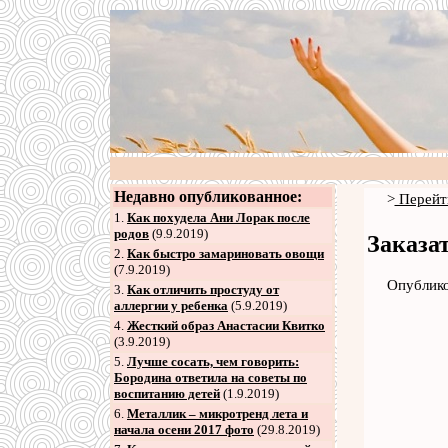
Недавно опубликованное:
>
Перейт
1.
Как похудела Ани Лорак после
родов
(9.9.2019)
Заказат
2
.
Как быстро замариновать овощи
(7.9.2019)
Опублико
3
.
Как отличить простуду от
аллергии у ребенка
(5.9.2019)
4
.
Жесткий образ Анастасии Квитко
(3.9.2019)
5
.
Лучше сосать, чем говорить:
Бородина ответила на советы по
воспитанию детей
(1.9.2019)
6
.
Металлик – микротренд лета и
начала осени 2017 фото
(29.8.2019)