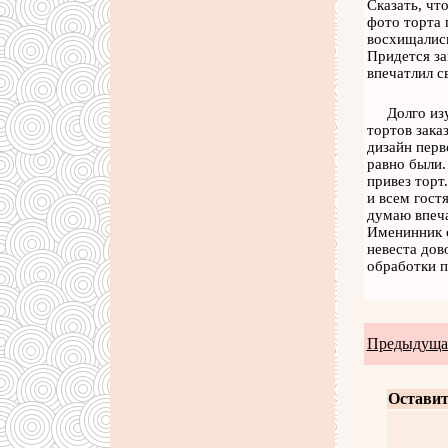
Сказать, чт
фото торта 
восхищались
Придется за
впечатлил с
Долго из
тортов зака
дизайн перв
равно были.
привез торт
и всем гост
думаю впеча
Именинник с
невеста дов
обработки п
Предыдущая
Оставит