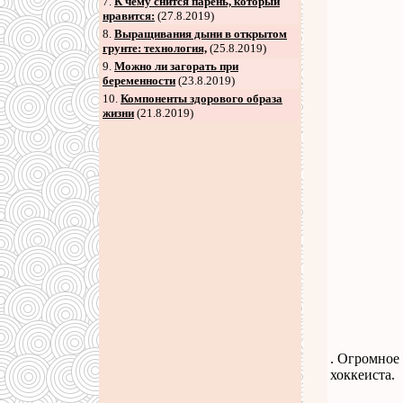
7
.
К чему снится парень, который
нравится:
(27.8.2019)
8
.
Выращивания дыни в открытом
грунте: технология,
(25.8.2019)
9
.
Можно ли загорать при
беременности
(23.8.2019)
10.
Компоненты здорового образа
жизни
(21.8.2019)
. Огромное
хоккеиста.