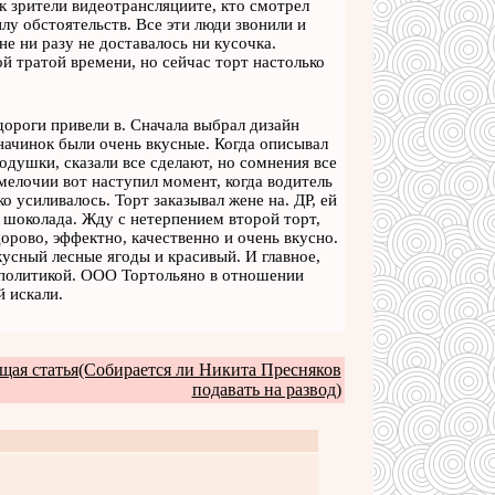
ек зрители видеотрансляциите, кто смотрел
илу обстоятельств. Все эти люди звонили и
е ни разу не доставалось ни кусочка.
ой тратой времени, но сейчас торт настолько
дороги привели в. Сначала выбрал дизайн
 начинок были очень вкусные. Когда описывал
одушки, сказали все сделают, но сомнения все
 мелочии вот наступил момент, когда водитель
о усиливалось. Торт заказывал жене на. ДР, ей
и шоколада. Жду с нетерпением второй торт,
рово, эффектно, качественно и очень вкусно.
кусный лесные ягоды и красивый. И главное,
с политикой. ООО Тортольяно в отношении
 искали.
ая статья(Собирается ли Никита Пресняков
подавать на развод)