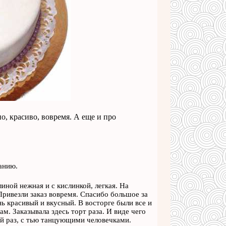
о, красиво, вовремя. А еще и про
анию.
ной нежная и с кислинкой, легкая. На
Привезли заказ вовремя. Спасибо большое за
нь красивый и вкусный. В восторге были все и
м. Заказывала здесь торт раза. И виде чего
ний раз, с тью танцующими человечками.