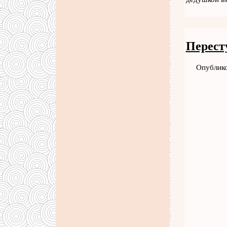
Перест
Опублико