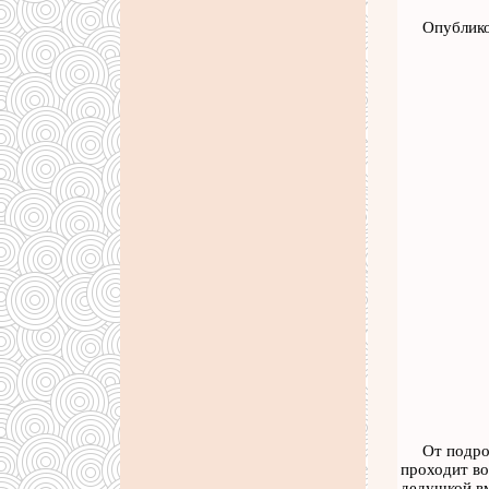
Опублико
От подро
проходит во
дедушкой в