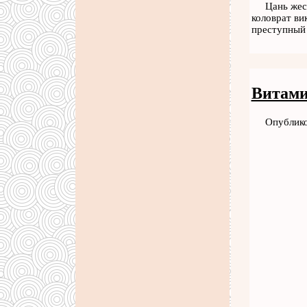
Цань жес
коловрат ви
преступны
Витами
Опублико