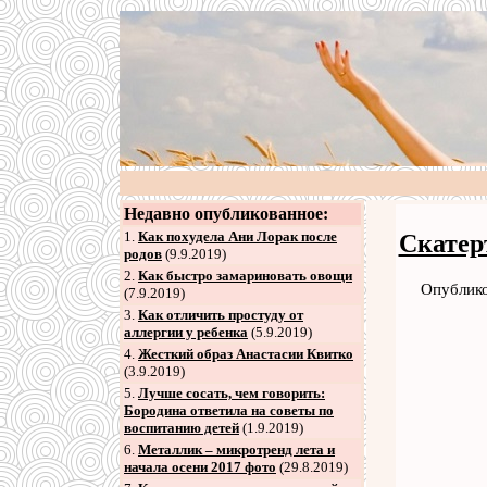
Недавно опубликованное:
1.
Как похудела Ани Лорак после
Скатер
родов
(9.9.2019)
2
.
Как быстро замариновать овощи
Опублико
(7.9.2019)
3
.
Как отличить простуду от
аллергии у ребенка
(5.9.2019)
4
.
Жесткий образ Анастасии Квитко
(3.9.2019)
5
.
Лучше сосать, чем говорить:
Бородина ответила на советы по
воспитанию детей
(1.9.2019)
6
.
Металлик – микротренд лета и
начала осени 2017 фото
(29.8.2019)