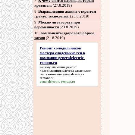
7
.
К чему снится парень, который
нравится:
(27.8.2019)
8
.
Выращивания дыни в открытом
грунте: технология,
(25.8.2019)
9
.
Можно ли загорать при
беременности
(23.8.2019)
10.
Компоненты здорового образа
жизни
(21.8.2019)
Ремонт холодильников
мастера сладенькие геи в
компании generalelectric-
remont.ru
вашему внимания
ремонт
холодильников мастера сладенькие
геи в компании generalelectric-
remont.ru
generalelectric-remont.ru