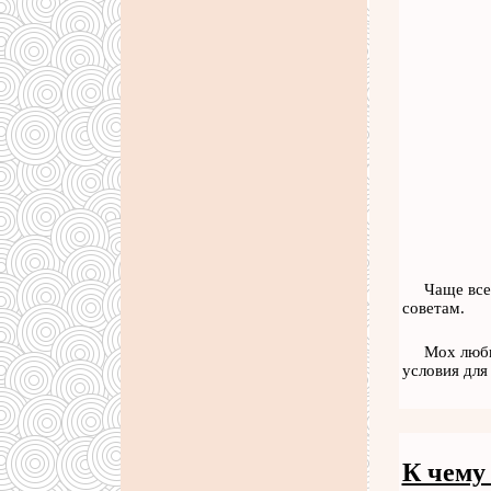
Чаще все
советам.
Мох люби
условия дл
К чему