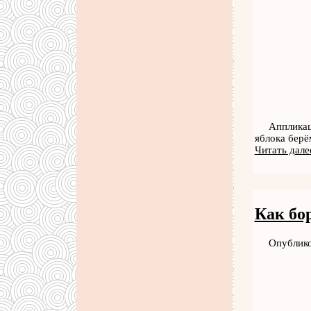
Аппликац
яблока берё
Читать дале
Как бо
Опублико