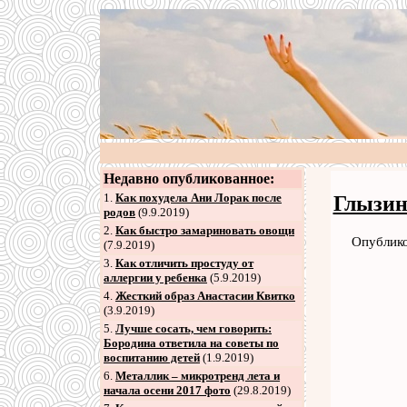
Недавно опубликованное:
1.
Как похудела Ани Лорак после
Глызин
родов
(9.9.2019)
2
.
Как быстро замариновать овощи
Опублико
(7.9.2019)
3
.
Как отличить простуду от
аллергии у ребенка
(5.9.2019)
4
.
Жесткий образ Анастасии Квитко
(3.9.2019)
5
.
Лучше сосать, чем говорить:
Бородина ответила на советы по
воспитанию детей
(1.9.2019)
6
.
Металлик – микротренд лета и
начала осени 2017 фото
(29.8.2019)