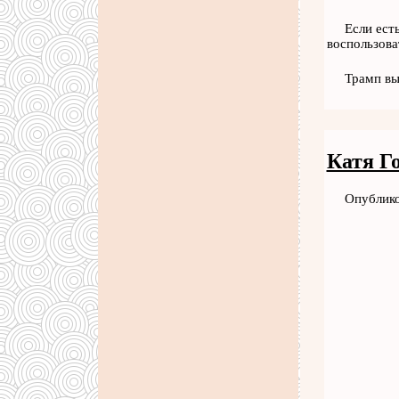
Если ест
воспользова
Трамп вы
Катя Г
Опублико