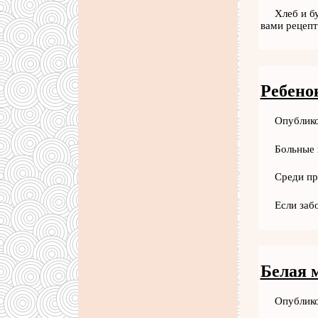
Хлеб и б
вами рецепт
Ребенок
Опублико
Больные 
Среди пр
Если заб
Белая 
Опублико