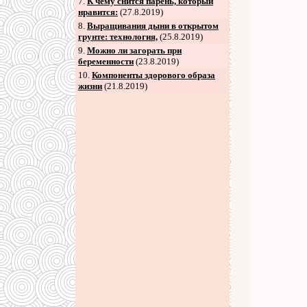
7
.
К чему снится парень, который
нравится:
(27.8.2019)
8
.
Выращивания дыни в открытом
грунте: технология,
(25.8.2019)
9
.
Можно ли загорать при
беременности
(23.8.2019)
10.
Компоненты здорового образа
жизни
(21.8.2019)