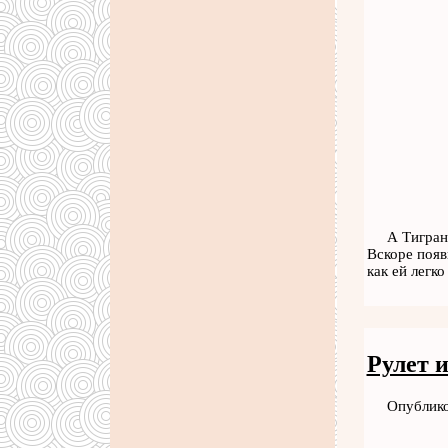
А Тигран
Вскоре появ
как ей легк
Рулет 
Опублико