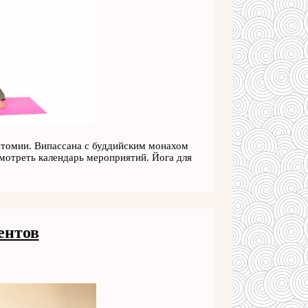
атомии. Випассана с буддийским монахом
мотреть календарь мероприятий. Йога для
ентов