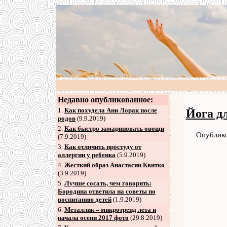
Недавно опубликованное:
1.
Как похудела Ани Лорак после
Йога д
родов
(9.9.2019)
2
.
Как быстро замариновать овощи
Опублико
(7.9.2019)
3
.
Как отличить простуду от
аллергии у ребенка
(5.9.2019)
4
.
Жесткий образ Анастасии Квитко
(3.9.2019)
5
.
Лучше сосать, чем говорить:
Бородина ответила на советы по
воспитанию детей
(1.9.2019)
6
.
Металлик – микротренд лета и
начала осени 2017 фото
(29.8.2019)