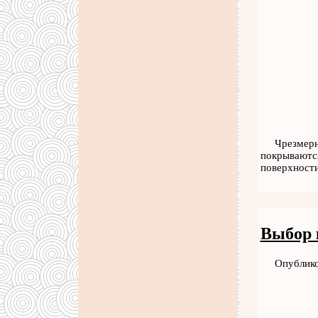
Чрезмерн
покрываются
поверхност
Выбор 
Опублико