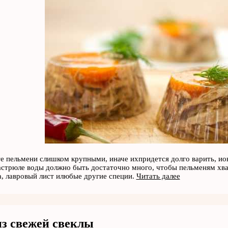
е пельмени слишком крупными, иначе ихпридется долго варить, ион
стрюле воды должно быть достаточно много, чтобы пельменям хва
а, лавровый лист илюбые другие специи.
Читать далее
из свежей свеклы