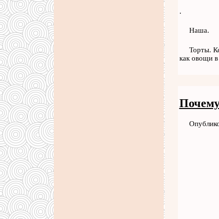
.
Наша.
Торты. К
как овощи в
Почему
Опублико