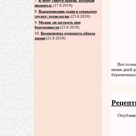
7
.
К чему снится парень, который
нравится:
(27.8.2019)
8
.
Выращивания дыни в открытом
грунте: технология,
(25.8.2019)
9
.
Можно ли загорать при
беременности
(23.8.2019)
10.
Компоненты здорового образа
жизни
(21.8.2019)
Восточны
июня дней р
беременных
Рецепт
Опублико