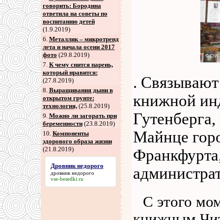
говорить: Бородина
ответила на советы по
воспитанию детей
(1.9.2019)
6
.
Металлик – микротренд
лета и начала осени 2017
фото
(29.8.2019)
7
.
К чему снится парень,
который нравится:
. Связывают
(27.8.2019)
8
.
Выращивания дыни в
книжной инд
открытом грунте:
технология,
(25.8.2019)
Гутенберга,
9
.
Можно ли загорать при
беременности
(23.8.2019)
Майнце горо
10.
Компоненты
здорового образа жизни
(21.8.2019)
Франкфурта,
Дровник недорого
администра
дровник недорого
vse-besedki.ru
С этого мо
книжным
Чи