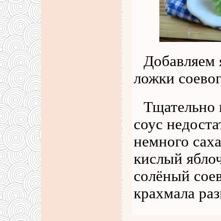
Добавляем 
ложки соевог
Тщательно 
соус недоста
немного саха
кислый ябло
солёный сое
крахмала ра