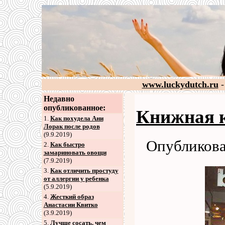
www.luckydutch.ru
-
Недавно
опубликованное:
Книжная к
1.
Как похудела Ани
Лорак после родов
(9.9.2019)
Опубликова
2
.
Как быстро
замариновать овощи
(7.9.2019)
3
.
Как отличить простуду
от аллергии у ребенка
(5.9.2019)
4
.
Жесткий образ
Анастасии Квитко
(3.9.2019)
5
.
Лучше сосать, чем