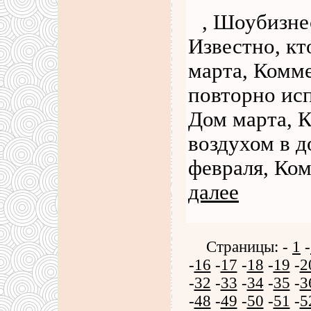
, Шоубизне
Известно, кт
марта, Комме
повторно исп
Дом марта, 
воздухом в 
февраля, Ко
далее
Страницы: -
1
-
-
16
-
17
-
18
-
19
-
2
-
32
-
33
-
34
-
35
-
3
-
48
-
49
-
50
-
51
-
5