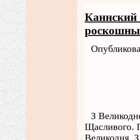
Каннский 
роскошны
Опубликова
З Великодн
Щасливого. 
Великодня, З