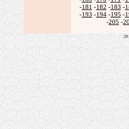
-
181
-
182
-
183
-
1
-
193
-
194
-
195
-
1
-
205
-
2
20