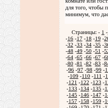
комнате или гос
для того, чтобы
минимум, что да
Страницы: -
1
-
-
16
-
17
-
18
-
19
-
2
-
32
-
33
-
34
-
35
-
3
-
48
-
49
-
50
-
51
-
5
-
64
-
65
-
66
-
67
-
6
-
80
-
81
-
82
-
83
-
8
-
96
-
97
-
98
-
99
-
1
-
109
-
110
-
111
-
1
-
121
-
122
-
123
-
1
-
133
-
134
-
135
-
1
-
145
-
146
-
147
-
1
-
157
-
158
-
159
-
1
-
169
-
170
-
171
-
1