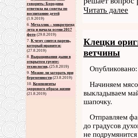
решает вопрос 
говорить: Бородина
Читать далее
ответила на советы по
воспитанию детей
(1.9.2019)
6
.
Металлик – микротренд
лета и начала осени 2017
фото
(29.8.2019)
Клецки ориг
7
.
К чему снится парень,
который нравится:
ветчины
(27.8.2019)
8
.
Выращивания дыни в
открытом грунте:
технология,
(25.8.2019)
Опубликовано: 
9
.
Можно ли загорать при
беременности
(23.8.2019)
Начиняем мясо
10.
Компоненты
здорового образа жизни
выкладываем ма
(21.8.2019)
шапочку.
Отправляем фа
до градусов духо
не подрумянится