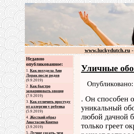
www.luckydutch.ru
-
Недавно
опубликованное:
Уличные обо
1.
Как похудела Ани
Лорак после родов
(9.9.2019)
Опубликовано: 
2
.
Как быстро
замариновать овощи
(7.9.2019)
. Он способен 
3
.
Как отличить простуду
уникальный обо
от аллергии у ребенка
(5.9.2019)
любой дачной б
4
.
Жесткий образ
Анастасии Квитко
только греет о
(3.9.2019)
5
.
Лучше сосать, чем