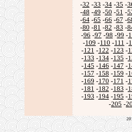
-
32
-
33
-
34
-
35
-
3
-
48
-
49
-
50
-
51
-
5
-
64
-
65
-
66
-
67
-
6
-
80
-
81
-
82
-
83
-
8
-
96
-
97
-
98
-
99
-
1
-
109
-
110
-
111
-
1
-
121
-
122
-
123
-
1
-
133
-
134
-
135
-
1
-
145
-
146
-
147
-
1
-
157
-
158
-
159
-
1
-
169
-
170
-
171
-
1
-
181
-
182
-
183
-
1
-
193
-
194
-
195
-
1
-
205
-
2
20