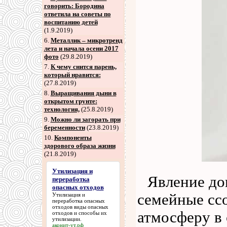
говорить: Бородина
ответила на советы по
воспитанию детей
(1.9.2019)
6
.
Металлик – микротренд
лета и начала осени 2017
фото
(29.8.2019)
7
.
К чему снится парень,
который нравится:
(27.8.2019)
8
.
Выращивания дыни в
открытом грунте:
технология,
(25.8.2019)
9
.
Можно ли загорать при
беременности
(23.8.2019)
10.
Компоненты
здорового образа жизни
(21.8.2019)
Утилизация и
Явление до
переработка
опасных отходов
семейные сс
Утилизация и
переработка опасных
отходов
виды опасных
атмосферу в 
отходов и способы их
утилизации.
аконит-ут.рф