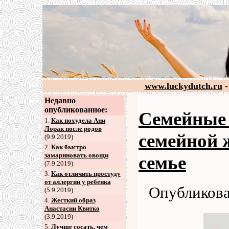
www.luckydutch.ru
-
Недавно
опубликованное:
Семейные 
1.
Как похудела Ани
Лорак после родов
семейной 
(9.9.2019)
2
.
Как быстро
замариновать овощи
семье
(7.9.2019)
3
.
Как отличить простуду
от аллергии у ребенка
Опубликова
(5.9.2019)
4
.
Жесткий образ
Анастасии Квитко
(3.9.2019)
5
.
Лучше сосать, чем