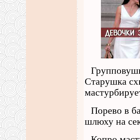
Групповушк
Старушка схв
мастурбирует
Порево в б
шлюху на сек
Копро маст