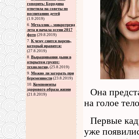
говорить: Бородина
ответила на советы по
воспитанию детей
(1.9.2019)
6
.
Металлик – микротренд
лета и начала осени 2017
фото
(29.8.2019)
7
.
К чему снится парень,
который нравится:
(27.8.2019)
8
.
Выращивания дыни в
открытом грунте:
технология,
(25.8.2019)
9
.
Можно ли загорать при
беременности
(23.8.2019)
10.
Компоненты
Она предст
здорового образа жизни
(21.8.2019)
на голое тело
Первые кад
уже появили