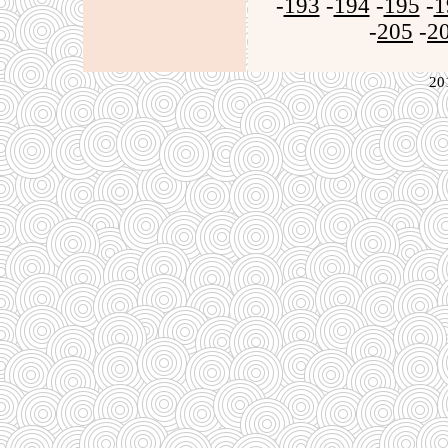
-
193
-
194
-
195
-
1
-
205
-
2
20