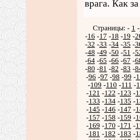
врага. Как з
Страницы: -
1
-
-
16
-
17
-
18
-
19
-
2
-
32
-
33
-
34
-
35
-
3
-
48
-
49
-
50
-
51
-
5
-
64
-
65
-
66
-
67
-
6
-
80
-
81
-
82
-
83
-
8
-
96
-
97
-
98
-
99
-
1
-
109
-
110
-
111
-
1
-
121
-
122
-
123
-
1
-
133
-
134
-
135
-
1
-
145
-
146
-
147
-
1
-
157
-
158
-
159
-
1
-
169
-
170
-
171
-
1
-
181
-
182
-
183
-
1