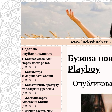
www.luckydutch.ru
-
Недавно
опубликованное:
Бузова по
1.
Как похудела Ани
Лорак после родов
Playboy
(9.9.2019)
2
.
Как быстро
замариновать овощи
(7.9.2019)
Опубликова
3
.
Как отличить простуду
от аллергии у ребенка
(5.9.2019)
4
.
Жесткий образ
Анастасии Квитко
(3.9.2019)
5
.
Лучше сосать, чем