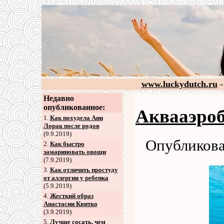
www.luckydutch.ru
-
Недавно
опубликованное:
Аквааэроб
1.
Как похудела Ани
Лорак после родов
(9.9.2019)
Опубликова
2
.
Как быстро
замариновать овощи
(7.9.2019)
3
.
Как отличить простуду
от аллергии у ребенка
(5.9.2019)
4
.
Жесткий образ
Анастасии Квитко
(3.9.2019)
5
.
Лучше сосать, чем