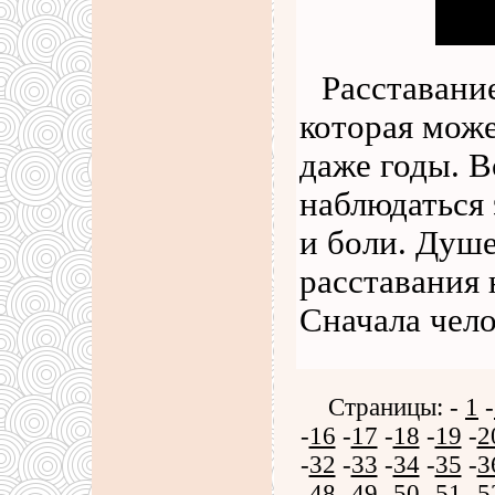
Расставани
которая може
даже годы. В
наблюдаться 
и боли. Душ
расставания 
Сначала чел
Страницы: -
1
-
-
16
-
17
-
18
-
19
-
2
-
32
-
33
-
34
-
35
-
3
-
48
-
49
-
50
-
51
-
5