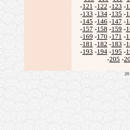
-
121
-
122
-
123
-
1
-
133
-
134
-
135
-
1
-
145
-
146
-
147
-
1
-
157
-
158
-
159
-
1
-
169
-
170
-
171
-
1
-
181
-
182
-
183
-
1
-
193
-
194
-
195
-
1
-
205
-
2
20