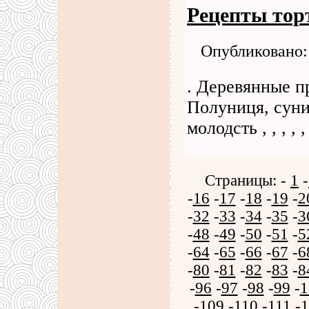
Рецепты тор
Опубликовано: 
. Деревянные п
Полуниця, суни
молодсть , , , , , , 
Страницы: -
1
-
-
16
-
17
-
18
-
19
-
2
-
32
-
33
-
34
-
35
-
3
-
48
-
49
-
50
-
51
-
5
-
64
-
65
-
66
-
67
-
6
-
80
-
81
-
82
-
83
-
8
-
96
-
97
-
98
-
99
-
1
-
109
-
110
-
111
-
1