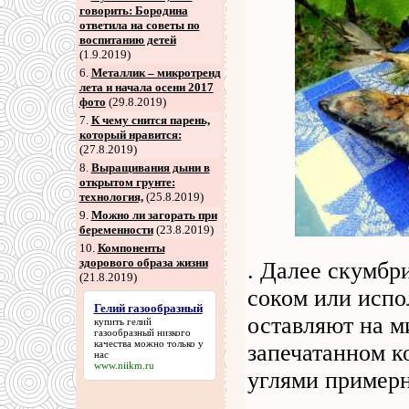
говорить: Бородина
ответила на советы по
воспитанию детей
(1.9.2019)
6
.
Металлик – микротренд
лета и начала осени 2017
фото
(29.8.2019)
7
.
К чему снится парень,
который нравится:
(27.8.2019)
8
.
Выращивания дыни в
открытом грунте:
технология,
(25.8.2019)
9
.
Можно ли загорать при
беременности
(23.8.2019)
10.
Компоненты
здорового образа жизни
. Далее скумбр
(21.8.2019)
соком или испо
Гелий газообразный
оставляют на м
купить
гелий
газообразный
низкого
качества можно только у
запечатанном к
нас
www.niikm.ru
углями примерн