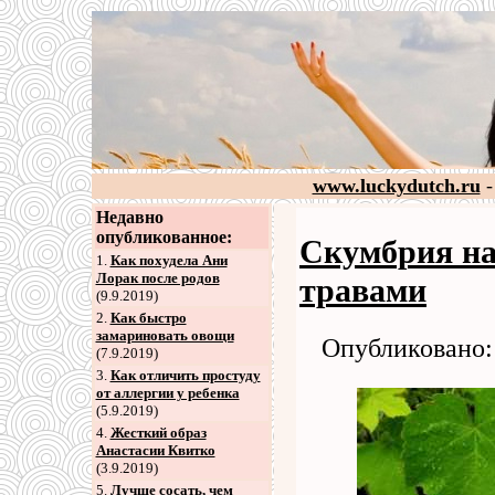
www.luckydutch.ru
-
Недавно
опубликованное:
Скумбрия на
1.
Как похудела Ани
Лорак после родов
травами
(9.9.2019)
2
.
Как быстро
замариновать овощи
Опубликовано: 
(7.9.2019)
3
.
Как отличить простуду
от аллергии у ребенка
(5.9.2019)
4
.
Жесткий образ
Анастасии Квитко
(3.9.2019)
5
.
Лучше сосать, чем