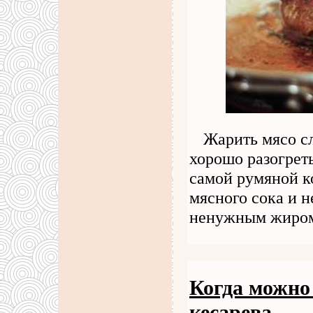
Жарить мясо сл
хорошо разогрет
самой румяной к
мясного сока и н
ненужным жиро
Когда можно
кесарева