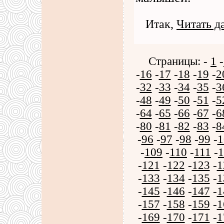
Итак,
Читать д
Страницы: -
1
-
-
16
-
17
-
18
-
19
-
2
-
32
-
33
-
34
-
35
-
3
-
48
-
49
-
50
-
51
-
5
-
64
-
65
-
66
-
67
-
6
-
80
-
81
-
82
-
83
-
8
-
96
-
97
-
98
-
99
-
1
-
109
-
110
-
111
-
1
-
121
-
122
-
123
-
1
-
133
-
134
-
135
-
1
-
145
-
146
-
147
-
1
-
157
-
158
-
159
-
1
-
169
-
170
-
171
-
1