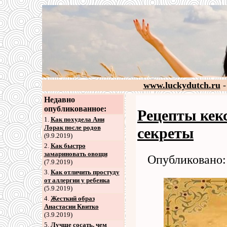
www.luckydutch.ru
-
Недавно
опубликованное:
Рецепты кекс
1.
Как похудела Ани
Лорак после родов
секреты
(9.9.2019)
2
.
Как быстро
замариновать овощи
Опубликовано: 
(7.9.2019)
3
.
Как отличить простуду
от аллергии у ребенка
(5.9.2019)
4
.
Жесткий образ
Анастасии Квитко
(3.9.2019)
5
.
Лучше сосать, чем