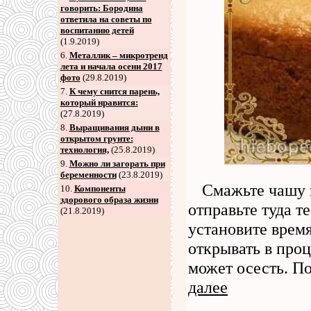
говорить: Бородина
ответила на советы по
воспитанию детей
(1.9.2019)
6
.
Металлик – микротренд
лета и начала осени 2017
фото
(29.8.2019)
7
.
К чему снится парень,
который нравится:
(27.8.2019)
8
.
Выращивания дыни в
открытом грунте:
технология,
(25.8.2019)
9
.
Можно ли загорать при
беременности
(23.8.2019)
Смажьте чашу 
10.
Компоненты
здорового образа жизни
отправьте туда т
(21.8.2019)
установите врем
открывать в проц
может осесть. По
далее