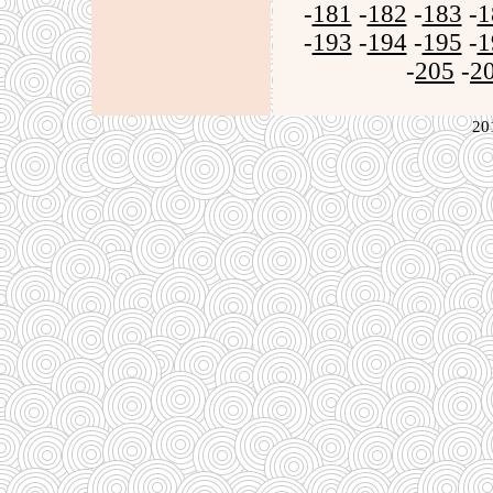
-
181
-
182
-
183
-
1
-
193
-
194
-
195
-
1
-
205
-
2
20