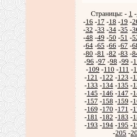
Страницы: -
1
-
-
16
-
17
-
18
-
19
-
2
-
32
-
33
-
34
-
35
-
3
-
48
-
49
-
50
-
51
-
5
-
64
-
65
-
66
-
67
-
6
-
80
-
81
-
82
-
83
-
8
-
96
-
97
-
98
-
99
-
1
-
109
-
110
-
111
-
1
-
121
-
122
-
123
-
1
-
133
-
134
-
135
-
1
-
145
-
146
-
147
-
1
-
157
-
158
-
159
-
1
-
169
-
170
-
171
-
1
-
181
-
182
-
183
-
1
-
193
-
194
-
195
-
1
-
205
-
2