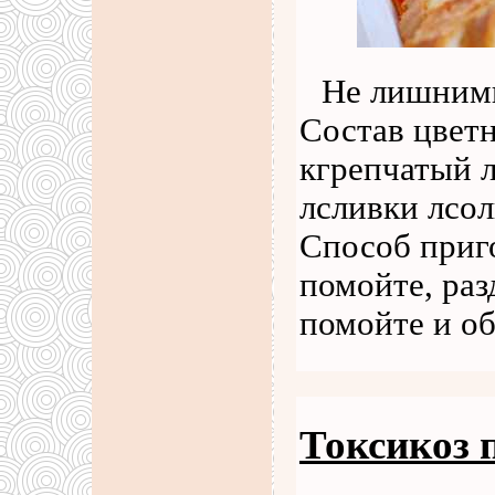
Не лишними
Состав цветн
кгрепчатый л
лсливки лсол
Способ приг
помойте, раз
помойте и о
Токсикоз 