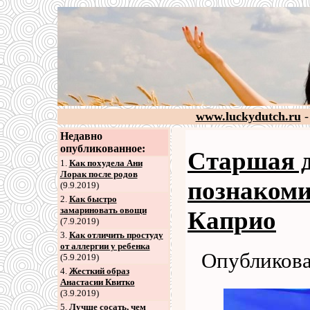
www.luckydutch.ru
-
Недавно
опубликованное:
Старшая 
1.
Как похудела Ани
Лорак после родов
познакоми
(9.9.2019)
2
.
Как быстро
замариновать овощи
Каприо
(7.9.2019)
3
.
Как отличить простуду
от аллергии у ребенка
Опубликова
(5.9.2019)
4
.
Жесткий образ
Анастасии Квитко
(3.9.2019)
5
.
Лучше сосать, чем