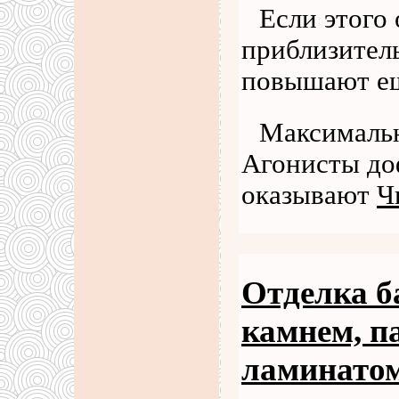
Если этого 
приблизитель
повышают ещ
Максимальн
Агонисты до
оказывают
Ч
Отделка б
камнем, п
ламинато