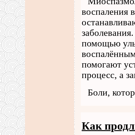
Миоспазмо
воспаления в
останавлива
заболевания.
помощью уль
воспалённым
помогают ус
процесс, а з
Боли, кото
Как продл