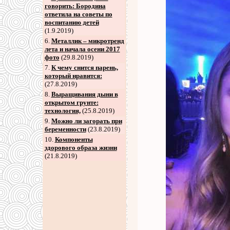
говорить: Бородина
ответила на советы по
воспитанию детей
(1.9.2019)
6
.
Металлик – микротренд
лета и начала осени 2017
фото
(29.8.2019)
7
.
К чему снится парень,
который нравится:
(27.8.2019)
8
.
Выращивания дыни в
открытом грунте:
технология,
(25.8.2019)
9
.
Можно ли загорать при
беременности
(23.8.2019)
10.
Компоненты
здорового образа жизни
(21.8.2019)