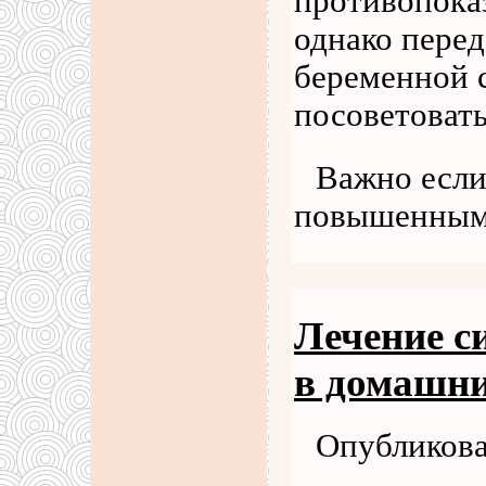
противопока
однако перед
беременной с
посоветовать
Важно если
повышенны
Лечение с
в домашн
Опубликова