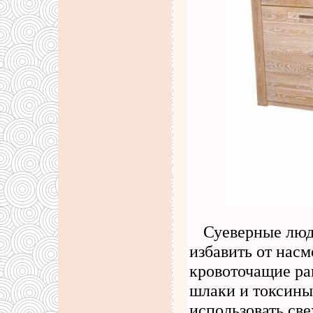
Суеверные люди
избавить от насм
кровоточащие ра
шлаки и токсины
использовать св