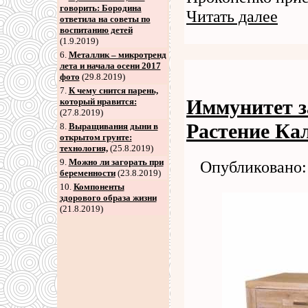
говорить: Бородина
Читать далее
ответила на советы по
воспитанию детей
(1.9.2019)
6
.
Металлик – микротренд
лета и начала осени 2017
фото
(29.8.2019)
7
.
К чему снится парень,
Иммунитет з
который нравится:
(27.8.2019)
Растение Ка
8
.
Выращивания дыни в
открытом грунте:
технология,
(25.8.2019)
9
.
Можно ли загорать при
Опубликовано: 
беременности
(23.8.2019)
10.
Компоненты
здорового образа жизни
(21.8.2019)