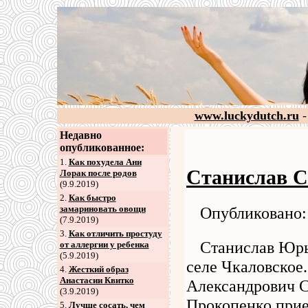
www.luckydutch.ru
-
Недавно
опубликованное:
1.
Как похудела Ани
Станислав С
Лорак после родов
(9.9.2019)
2
.
Как быстро
Опубликовано: 
замариновать овощи
(7.9.2019)
3
.
Как отличить простуду
Станислав Юрь
от аллергии у ребенка
(5.9.2019)
селе Чкаловское
4
.
Жесткий образ
Анастасии Квитко
Александрович С
(3.9.2019)
Прокопенко прие
5
.
Лучше сосать, чем