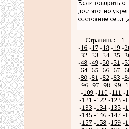
Если говорить о 
достаточно укре
состояние сердц
Страницы: -
1
-
-
16
-
17
-
18
-
19
-
2
-
32
-
33
-
34
-
35
-
3
-
48
-
49
-
50
-
51
-
5
-
64
-
65
-
66
-
67
-
6
-
80
-
81
-
82
-
83
-
8
-
96
-
97
-
98
-
99
-
1
-
109
-
110
-
111
-
1
-
121
-
122
-
123
-
1
-
133
-
134
-
135
-
1
-
145
-
146
-
147
-
1
-
157
-
158
-
159
-
1