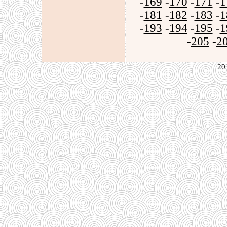
-
169
-
170
-
171
-
1
-
181
-
182
-
183
-
1
-
193
-
194
-
195
-
1
-
205
-
2
20