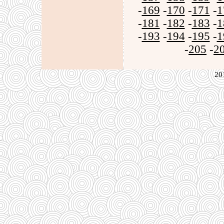
-
169
-
170
-
171
-
1
-
181
-
182
-
183
-
1
-
193
-
194
-
195
-
1
-
205
-
2
20