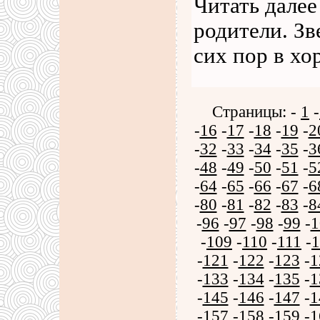
Читать далее
родители. Зв
сих пор в х
Страницы: -
1
-
-
16
-
17
-
18
-
19
-
2
-
32
-
33
-
34
-
35
-
3
-
48
-
49
-
50
-
51
-
5
-
64
-
65
-
66
-
67
-
6
-
80
-
81
-
82
-
83
-
8
-
96
-
97
-
98
-
99
-
1
-
109
-
110
-
111
-
1
-
121
-
122
-
123
-
1
-
133
-
134
-
135
-
1
-
145
-
146
-
147
-
1
-
157
-
158
-
159
-
1