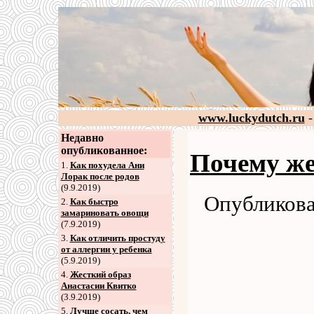
www.luckydutch.ru
-
Недавно
опубликованное:
Почему ж
1.
Как похудела Ани
Лорак после родов
(9.9.2019)
Опубликова
2
.
Как быстро
замариновать овощи
(7.9.2019)
3
.
Как отличить простуду
от аллергии у ребенка
(5.9.2019)
4
.
Жесткий образ
Анастасии Квитко
(3.9.2019)
5
.
Лучше сосать, чем