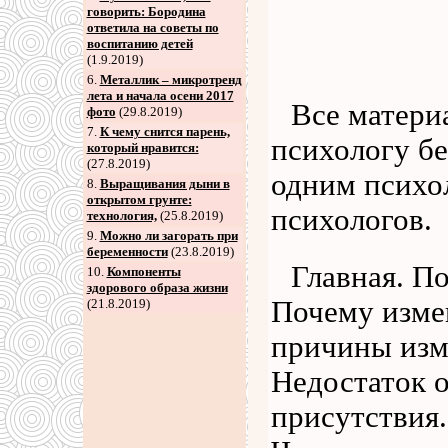
говорить: Бородина
ответила на советы по
воспитанию детей
(1.9.2019)
6
.
Металлик – микротренд
лета и начала осени 2017
Все матери
фото
(29.8.2019)
7
.
К чему снится парень,
психологу бе
который нравится:
(27.8.2019)
одним психо
8
.
Выращивания дыни в
открытом грунте:
психологов.
технология,
(25.8.2019)
9
.
Можно ли загорать при
беременности
(23.8.2019)
Главная. П
10.
Компоненты
здорового образа жизни
Почему изм
(21.8.2019)
причины изм
Недостаток 
присутствия